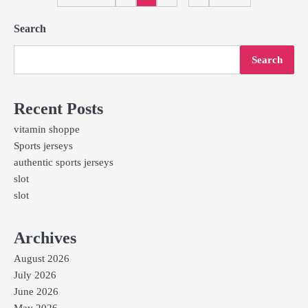
pagination
Search
Search
Recent Posts
vitamin shoppe
Sports jerseys
authentic sports jerseys
slot
slot
Archives
August 2026
July 2026
June 2026