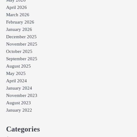
May 2026
April 2026
March 2026
February 2026
January 2026
December 2025
November 2025
October 2025
September 2025
August 2025
May 2025
April 2024
January 2024
November 2023
August 2023
January 2022
Categories