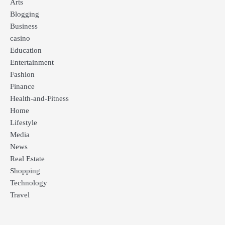
Arts
Blogging
Business
casino
Education
Entertainment
Fashion
Finance
Health-and-Fitness
Home
Lifestyle
Media
News
Real Estate
Shopping
Technology
Travel