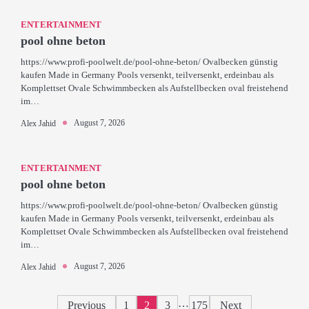
ENTERTAINMENT
pool ohne beton
https://www.profi-poolwelt.de/pool-ohne-beton/ Ovalbecken günstig
kaufen Made in Germany Pools versenkt, teilversenkt, erdeinbau als
Komplettset Ovale Schwimmbecken als Aufstellbecken oval freistehend
im…
August 7, 2026
Alex Jahid
ENTERTAINMENT
pool ohne beton
https://www.profi-poolwelt.de/pool-ohne-beton/ Ovalbecken günstig
kaufen Made in Germany Pools versenkt, teilversenkt, erdeinbau als
Komplettset Ovale Schwimmbecken als Aufstellbecken oval freistehend
im…
August 7, 2026
Alex Jahid
Posts
…
Previous
1
2
3
175
Next